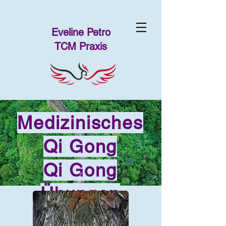
Eveline Petro
TCM Praxis
Medizinisches
Qi Gong
Qi Gong
Übungen