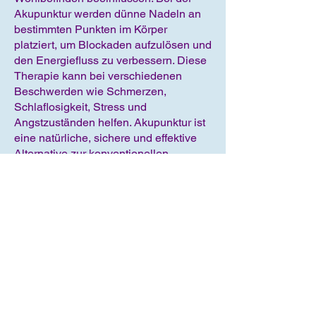
Akupunktur werden dünne Nadeln an
bestimmten Punkten im Körper
platziert, um Blockaden aufzulösen und
den Energiefluss zu verbessern.
Diese
Therapie kann bei verschiedenen
Beschwerden wie Schmerzen,
Schlaflosigkeit, Stress und
Angstzuständen helfen. Akupunktur ist
eine natürliche, sichere und effektive
Alternative zur konventionellen
Medizin, die die Selbstheilungskräfte
des Körpers anregen kann. Ich biete dir
individuelle Behandlungen, die auf
deine spezifischen Bedürfnisse
abgestimmt sind, um deine körperliche
und geistige Gesundheit zu fördern."
Einsiedlerstrasse 68, 8810